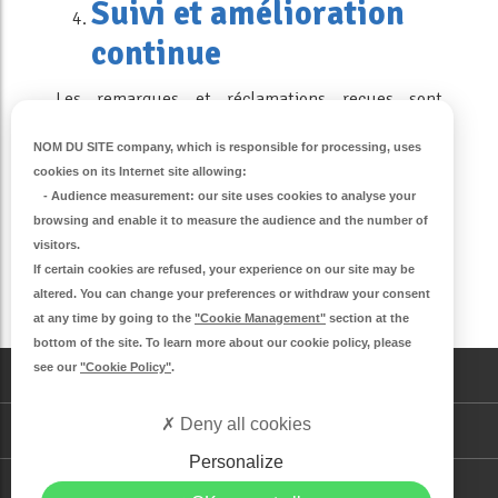
Suivi et amélioration
continue
Les remarques et réclamations reçues sont
analysées régulièrement afin d’améliorer nos
NOM DU SITE company
, which is responsible for processing, uses
pratiques et la qualité de vie au sein d’Iliade
cookies on its Internet site allowing:
Habitat Jeunes.
-
Audience measurement
: our site uses cookies to analyse your
browsing and enable it to measure the audience and the number of
visitors.
If certain cookies are refused, your experience on our site may be
altered. You can change your preferences or withdraw your consent
S'inscrire à la newsletter
at any time by going to the
"Cookie Management"
section at the
bottom of the site. To learn more about our cookie policy, please
see our
"Cookie Policy"
.
CONTACT
Deny all cookies
DEMANDE DE LOGEMENT
Personalize
MENTIONS LÉGALES