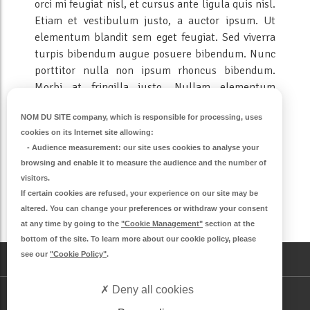
orci mi feugiat nisl, et cursus ante ligula quis nisl.
Etiam et vestibulum justo, a auctor ipsum. Ut
elementum blandit sem eget feugiat. Sed viverra
turpis bibendum augue posuere bibendum. Nunc
porttitor nulla non ipsum rhoncus bibendum.
Morbi at fringilla justo. Nullam elementum
tempus nisi, id congue dui aliquet quis. Integer
NOM DU SITE company
, which is responsible for processing, uses
eget luctus lectus, eu mollis nulla. Nunc a
cookies on its Internet site allowing:
fringilla nunc.
-
Audience measurement
: our site uses cookies to analyse your
browsing and enable it to measure the audience and the number of
visitors.
If certain cookies are refused, your experience on our site may be
altered. You can change your preferences or withdraw your consent
S'inscrire à la newsletter
at any time by going to the
"Cookie Management"
section at the
bottom of the site. To learn more about our cookie policy, please
see our
"Cookie Policy"
.
CONTACT
Deny all cookies
DEMANDE DE LOGEMENT